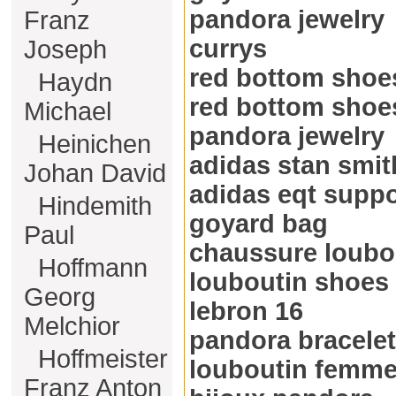
pandora jewelry
Franz
currys
Joseph
red bottom shoe
Haydn
red bottom shoe
Michael
pandora jewelry
Heinichen
adidas stan smit
Johan David
adidas eqt suppo
Hindemith
goyard bag
Paul
chaussure loubo
Hoffmann
louboutin shoes
Georg
lebron 16
Melchior
pandora bracelet
Hoffmeister
louboutin femm
Franz Anton