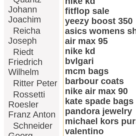
nike kd
Johann
fitflop sale
Joachim
yeezy boost 350
Reicha
asics womens s
Joseph
air max 95
nike kd
Riedt
bvlgari
Friedrich
mcm bags
Wilhelm
barbour coats
Ritter Peter
nike air max 90
Rossetti
kate spade bags
Roesler
pandora jewelry
Franz Anton
michael kors pu
Schneider
valentino
Georg