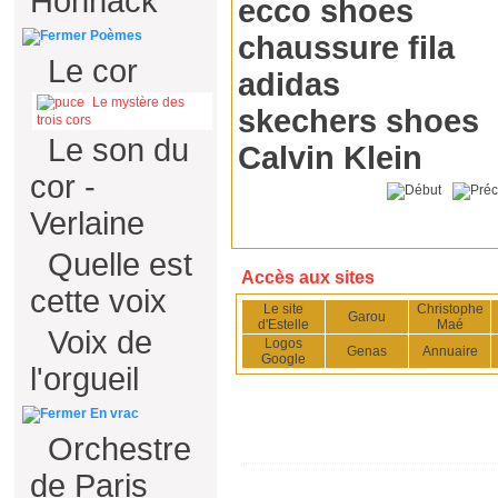
Hohnack
ecco shoes
Poèmes
chaussure fila
Le cor
adidas
Le mystère des
skechers shoes
trois cors
Le son du
Calvin Klein
cor -
Verlaine
Quelle est
Accès aux sites
cette voix
Le site
Christophe
Garou
d'Estelle
Maé
Voix de
Logos
Genas
Annuaire
Google
l'orgueil
En vrac
Orchestre
de Paris