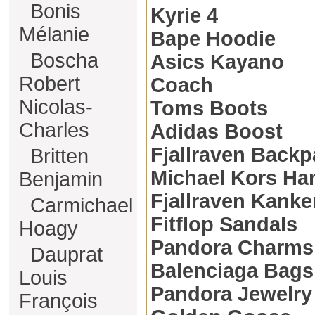
Bonis
Kyrie 4
Mélanie
Bape Hoodie
Boscha
Asics Kayano
Robert
Coach
Nicolas-
Toms Boots
Charles
Adidas Boost
Fjallraven Back
Britten
Michael Kors H
Benjamin
Fjallraven Kanke
Carmichael
Fitflop Sandals
Hoagy
Pandora Charms
Dauprat
Balenciaga Bags
Louis
Pandora Jewelry
François