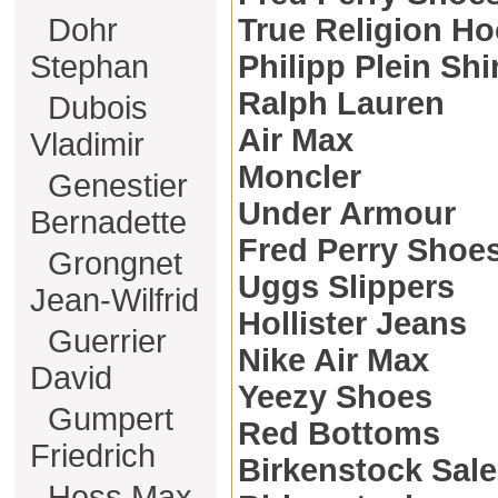
Dohr
True Religion Ho
Stephan
Philipp Plein Shi
Ralph Lauren
Dubois
Air Max
Vladimir
Moncler
Genestier
Under Armour
Bernadette
Fred Perry Shoe
Grongnet
Uggs Slippers
Jean-Wilfrid
Hollister Jeans
Guerrier
Nike Air Max
David
Yeezy Shoes
Gumpert
Red Bottoms
Friedrich
Birkenstock Sale
Hess Max