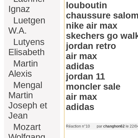
louboutin
Ignaz
chaussure salo
Luetgen
nike air max
W.A.
skechers go wal
Lutyens
jordan retro
Elisabeth
air max
Martin
adidas
Alexis
jordan 11
Mengal
moncler sale
Martin
air max
Joseph et
adidas
Jean
Mozart
Réaction n°10
par
changhon62
le 22/0
Wolfgang