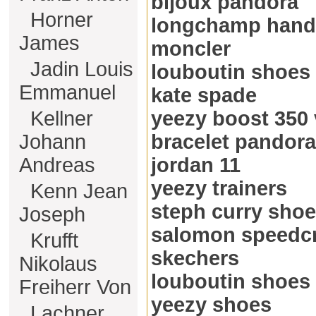
bijoux pandora
Horner
longchamp han
James
moncler
Jadin Louis
louboutin shoes
Emmanuel
kate spade
Kellner
yeezy boost 350 
Johann
bracelet pandora
Andreas
jordan 11
yeezy trainers
Kenn Jean
steph curry sho
Joseph
salomon speedc
Krufft
skechers
Nikolaus
louboutin shoes
Freiherr Von
yeezy shoes
Lachner