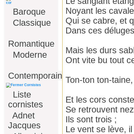
Le sanglant étang,
cor
Noyant les cavale
Baroque
Qui se cabre, et q
Classique
Dans ces déluges 
Romantique
Mais les durs sabl
Moderne
Ont vite bu tout c
Contemporain
Ton-ton ton-taine, l
Cornistes
Liste
Et les cors const
cornistes
Se retrouvent nez
Adnet
Ils sont trois ;
Jacques
Le vent se lève, i