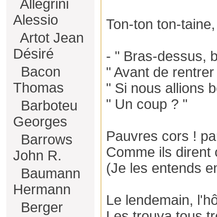
Allegrini
Alessio
Ton-ton ton-taine, 
Artot Jean
Désiré
- " Bras-dessus, 
Bacon
" Avant de rentre
Thomas
" Si nous allions b
" Un coup ? "
Barboteu
Georges
Pauvres cors ! pa
Barrows
Comme ils dirent 
John R.
(Je les entends e
Baumann
Hermann
Le lendemain, l'h
Berger
Les trouva tous tr