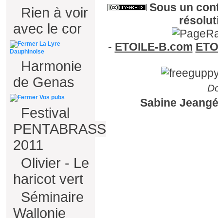
Sous un
con
Rien à voir
résolut
avec le cor
-
ETOILE-B.com
ETO
La Lyre
Dauphinoise
Harmonie
de Genas
Do
Vos pubs
Sabine Jeangé
Festival
PENTABRASS
2011
Olivier - Le
haricot vert
Séminaire
Wallonie