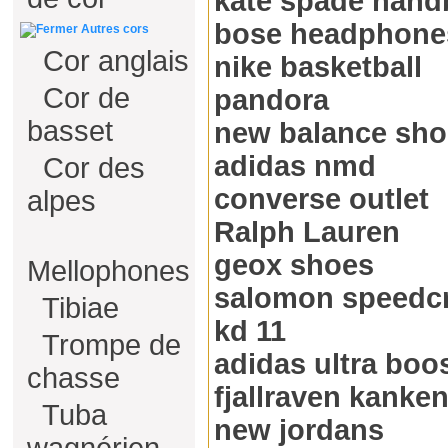
kate spade hand
bose headphone
Autres cors
Cor anglais
nike basketball
Cor de
pandora
basset
new balance sho
adidas nmd
Cor des
converse outlet
alpes
Ralph Lauren
geox shoes
Mellophones
salomon speedc
Tibiae
kd 11
Trompe de
adidas ultra boo
chasse
fjallraven kanke
Tuba
new jordans