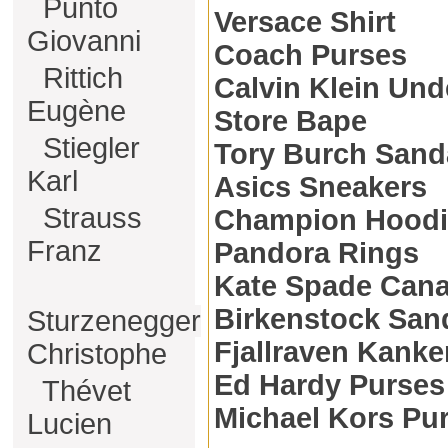
Punto
Versace Shirt
Giovanni
Coach Purses
Rittich
Calvin Klein Un
Eugène
Store Bape
Stiegler
Tory Burch Sand
Karl
Asics Sneakers
Strauss
Champion Hoodi
Franz
Pandora Rings
Kate Spade Can
Birkenstock San
Sturzenegger
Fjallraven Kanke
Christophe
Ed Hardy Purses
Thévet
Michael Kors Pu
Lucien