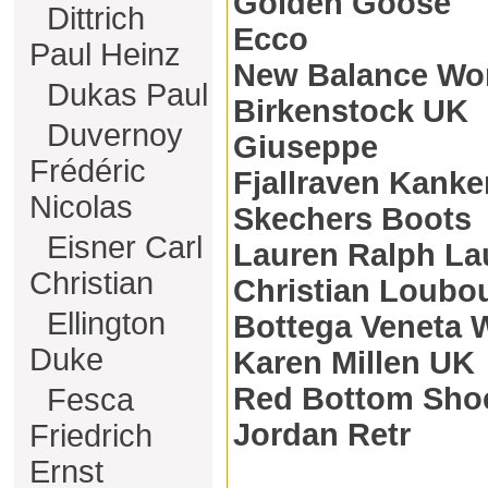
Golden Goose
Dittrich
Ecco
Paul Heinz
New Balance W
Dukas Paul
Birkenstock UK
Duvernoy
Giuseppe
Frédéric
Fjallraven Kanke
Nicolas
Skechers Boots
Eisner Carl
Lauren Ralph La
Christian
Christian Loubo
Ellington
Bottega Veneta W
Duke
Karen Millen UK
Red Bottom Sho
Fesca
Jordan Retr
Friedrich
Ernst