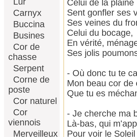
Lur
Celui de la plaine
Sent gonfler ses 
Carnyx
Ses veines du fron
Buccina
Celui du bocage,
Busines
En vérité, ménag
Cor de
Ses jolis poumons
chasse
Serpent
- Où donc tu te c
Corne de
Mon beau cor de 
poste
Que tu es méchan
Cor naturel
Cor
- Je cherche ma b
viennois
Là-bas, qui m'app
Merveilleux
Pour voir le Solei