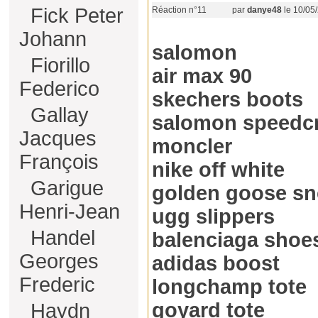
Fick Peter
Réaction n°11
par
danye48
le 10/05/
Johann
salomon
Fiorillo
air max 90
Federico
skechers boots
Gallay
salomon speedc
Jacques
moncler
François
nike off white
Garigue
golden goose sn
Henri-Jean
ugg slippers
Handel
balenciaga shoe
Georges
adidas boost
Frederic
longchamp tote
goyard tote
Haydn