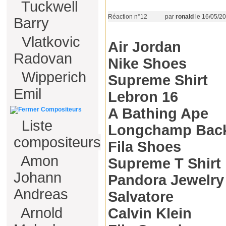
Tuckwell
Réaction n°12
par
ronald
le 16/05/20
Barry
Vlatkovic
Air Jordan
Radovan
Nike Shoes
Wipperich
Supreme Shirt
Emil
Lebron 16
A Bathing Ape
Compositeurs
Liste
Longchamp Bac
compositeurs
Fila Shoes
Amon
Supreme T Shirt
Johann
Pandora Jewelry
Andreas
Salvatore
Arnold
Calvin Klein