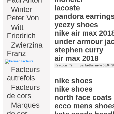
Paul Anton
lacoste
Winter
pandora earring
Peter Von
yeezy shoes
Witt
nike air max 201
Friedrich
under armour ja
Zwierzina
stephen curry
Franz
air max 2018
Facteurs
Réaction n°9
par
bethanne
le 08/04/2
Facteurs
autrefois
nike shoes
Facteurs
nike shoes
de cors
north face coats
Marques
ecco mens shoe
de cor