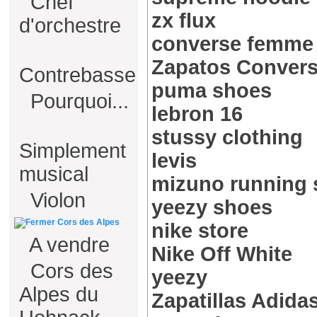
Chef
zx flux
d'orchestre
converse femme
Zapatos Conver
Contrebasse
puma shoes
Pourquoi...
lebron 16
stussy clothing
Simplement
levis
musical
mizuno running 
Violon
yeezy shoes
Cors des Alpes
nike store
A vendre
Nike Off White
Cors des
yeezy
Alpes du
Zapatillas Adida