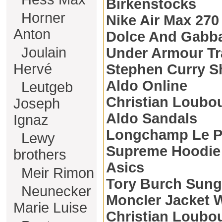
Birkenstocks
Horner
Nike Air Max 270
Anton
Dolce And Gabb
Joulain
Under Armour Tr
Hervé
Stephen Curry S
Aldo Online
Leutgeb
Christian Loubo
Joseph
Aldo Sandals
Ignaz
Longchamp Le P
Lewy
Supreme Hoodie
brothers
Asics
Meir Rimon
Tory Burch Sung
Neunecker
Moncler Jacket
Marie Luise
Christian Loubo