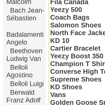
Malcolm
Fila Canada
Yeezy 500
Bach Jean-
Coach Bags
Sébastien
Salomon Shoes
North Face Jack
Badalamenti
KD 10
Angelo
Cartier Bracelet
Beethoven
Yeezy Boost 350
Ludwig Van
Champion T Shir
Belloli
Converse High 
Agostino
Supreme Shoes
Belloli Luigi
KD Shoes
Berwald
Vans
Franz Adolf
Golden Goose Sn