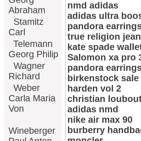
nmd adidas
Abraham
adidas ultra boo
Stamitz
pandora earring
Carl
true religion jea
Telemann
kate spade walle
Georg Philip
Salomon xa pro 
Wagner
pandora earring
Richard
birkenstock sale
Weber
harden vol 2
Carla Maria
christian loubou
Von
adidas nmd
nike air max 90
burberry handba
Wineberger
moncler