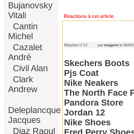
Bujanovsky
Vitali
Réactions à cet article
Cantin
Michel
Cazalet
Réaction n°13
par
magaret
le 06/04/
André
Skechers Boots
Civil Alan
Pjs Coat
Clark
Nike Neakers
Andrew
The North Face 
Pandora Store
Deleplancque
Jordan 12
Jacques
Nike Shoes
Diaz Raoul
Fred Perry Shoe