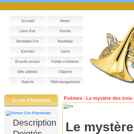
Accueil
News
Livre d'or
Forum
Boutique Cor
Boutique
Extraits
Liens
Ecards exclus
Fonds créations
Gifs animés
Cliparts
Galerie
Téléchargements
Poèmes - Le mystère des trois
Le cor d'harmonie
Cor d'harmonie
Description
Le mystère
Doigtés