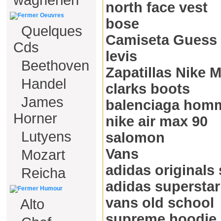
wagnérien
north face vest
Oeuvres
bose
Quelques
Camiseta Guess
Cds
levis
Beethoven
Zapatillas Nike M
Handel
clarks boots
James
balenciaga hom
Horner
nike air max 90
Lutyens
salomon
Vans
Mozart
adidas originals
Reicha
adidas superstar
Humour
vans old school
Alto
supreme hoodie