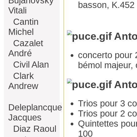
Bujanovsky
basson, K.452
Vitali
Cantin
Michel
Anto
Cazalet
André
concerto pour 
Civil Alan
bémol majeur, 
Clark
Anto
Andrew
Trios pour 3 co
Deleplancque
Trios pour 2 co
Jacques
Quintettes pour
Diaz Raoul
100