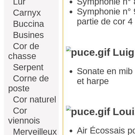
Lur
Symphonie n° 
Symphonie n° 9
Carnyx
partie de cor 4
Buccina
Busines
Cor de
Luigi
chasse
Serpent
Sonate en mib 
Corne de
et harpe
poste
Cor naturel
Cor
Loui
viennois
Air Écossais p
Merveilleux