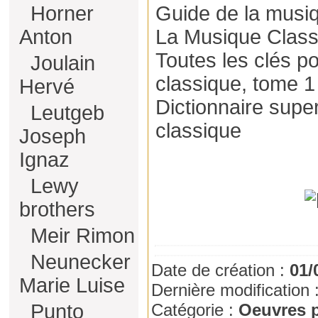
Horner
Guide de la musi
Anton
La Musique Class
Toutes les clés p
Joulain
classique, tome 1
Hervé
Dictionnaire supe
Leutgeb
classique
Joseph
Ignaz
Lewy
brothers
Meir Rimon
Neunecker
Date de création :
01/
Marie Luise
Dernière modification 
Punto
Catégorie :
Oeuvres p