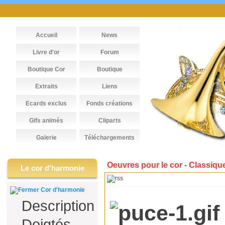
Accueil
News
Livre d'or
Forum
Boutique Cor
Boutique
Extraits
Liens
Ecards exclus
Fonds créations
Gifs animés
Cliparts
Galerie
Téléchargements
Oeuvres pour le cor -
Classiqu
Le cor d'harmonie
Cor d'harmonie
Description
Doigtés