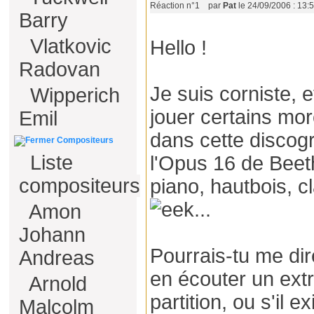
Réaction n°1
par
Pat
le 24/09/2006 : 13:
Barry
Vlatkovic
Hello !
Radovan
Je suis corniste, 
Wipperich
jouer certains mor
Emil
dans cette discog
Compositeurs
Liste
l'Opus 16 de Beet
compositeurs
piano, hautbois, cl
...
Amon
Johann
Pourrais-tu me dire
Andreas
en écouter un extr
Arnold
partition, ou s'il e
Malcolm