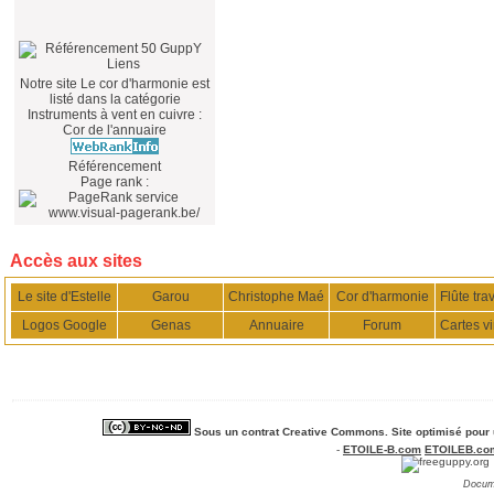
Notre site
Le cor d'harmonie
est
listé dans la catégorie
Instruments à vent en cuivre
:
Cor
de l'annuaire
Référencement
Page rank :
Accès aux sites
Le site d'Estelle
Garou
Christophe Maé
Cor d'harmonie
Flûte tra
Logos Google
Genas
Annuaire
Forum
Cartes vi
Sous un
contrat Creative Commons
. Site optimisé pour
-
ETOILE-B.com
ETOILEB.co
Docume