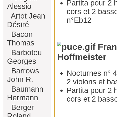
Partita pour 2 h
Alessio
cors et 2 bass
Artot Jean
n°Eb12
Désiré
Bacon
Thomas
Fran
Barboteu
Hoffmeister
Georges
Barrows
Nocturnes n° 4 
John R.
2 violons et b
Baumann
Partita pour 2 h
Hermann
cors et 2 bass
Berger
Roland